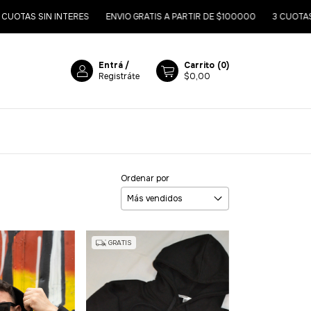
TAS SIN INTERES
ENVIO GRATIS A PARTIR DE $100000
3 CUOTAS SIN
Entrá
/
Carrito
(
0
)
Registráte
$0,00
Ordenar por
GRATIS