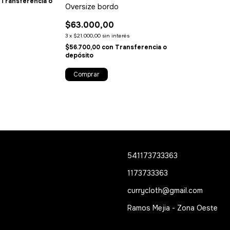
Transferencia o
Oversize bordo
$63.000,00
3
x
$21.000,00
sin interés
$56.700,00
con
Transferencia o
depósito
Comprar
541173733363
1173733363
currycloth@gmail.com
Ramos Mejia - Zona Oeste