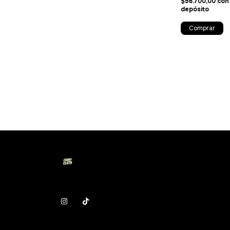
$56.700,00
con
depósito
Comprar