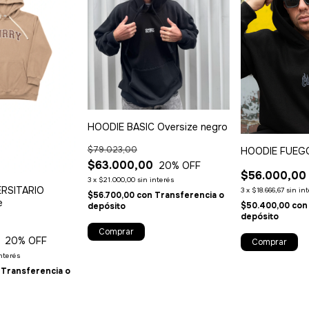
HOODIE BASIC Oversize negro
$79.023,00
HOODIE FUEGO
$63.000,00
20
% OFF
$56.000,00
3
x
$21.000,00
sin interés
ERSITARIO
3
x
$18.666,67
sin in
$56.700,00
con
Transferencia o
e
$50.400,00
con
depósito
depósito
Comprar
20
% OFF
Comprar
interés
Transferencia o