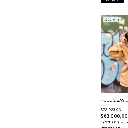
GRATIS
HOODIE BASIC
$79.023,00
$63.000,00
3
x
$21.000,00
sin 