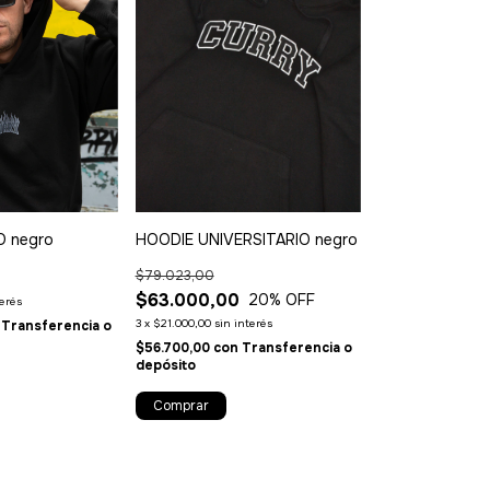
 negro
HOODIE UNIVERSITARIO negro
$79.023,00
$63.000,00
20
% OFF
terés
3
x
$21.000,00
sin interés
Transferencia o
$56.700,00
con
Transferencia o
depósito
Comprar