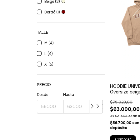
Beige (2)
Bordó (1)
TALLE
M (4)
L (4)
Xl (5)
PRECIO
HOODIE UNIV
Oversize beig
Desde
Hasta
$79.023,00
$63.000,00
3
x
$21.000,00
sin 
$56.700,00
con
depósito
Comprar